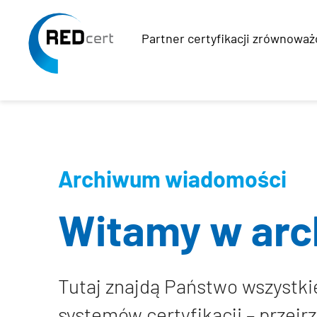
Partner certyfikacji zrównowa
Skip to main content
Skip to page footer
Archiwum wiadomości
Witamy w ar
Tutaj znajdą Państwo wszystki
systemów certyfikacji – przejr