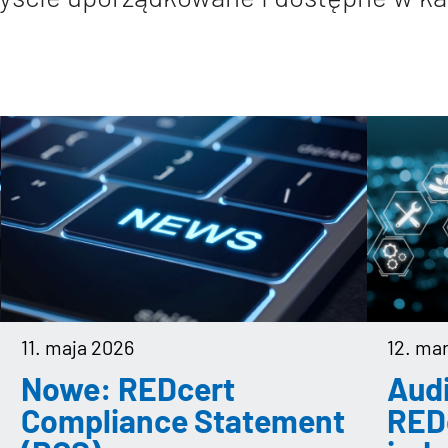
11. maja 2026
12. ma
Nowe: REDcert
Audi
Compliance Statement
RED