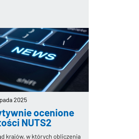
topada 2025
ytywnie ocenione
tości NUTS2
ąd krajów, w których obliczenia