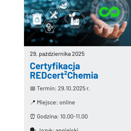
29. października 2025
Certyfikacja
REDcert²Chemia
📅 Termin: 29.10.2025 r.
📍 Miejsce: online
⏰ Godzina: 10.00-11.00
🗣️ Język: angielski