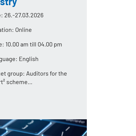
stry
e: 26.-27.03.2026
ation: Online
: 10.00 am till 04.00 pm
nguage: English
et group: Auditors for the
rt² scheme…