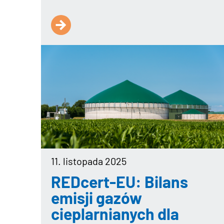
11. listopada 2025
REDcert-EU: Bilans
emisji gazów
cieplarnianych dla