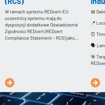
(RCS)
indu
W ramach systemu REDcert‑EU
📅 Dat
uczestnicy systemu mają do
📍 Loc
dyspozycji dodatkowe Oświadczenie
Zgodności REDcert (REDcert
⏰ Time
Compliance Statement – RCS) jako…
🗣️ La
🎯 Targ
REDce