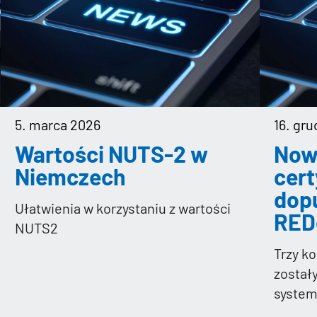
16. gr
5. marca 2026
Now
Wartości NUTS-2 w
cert
Niemczech
dop
Ułatwienia w korzystaniu z wartości
RED
NUTS2
Trzy ko
został
system