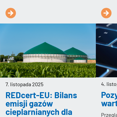
4. lis
7. listopada 2025
Poz
REDcert-EU: Bilans
war
emisji gazów
cieplarnianych dla
Przegl