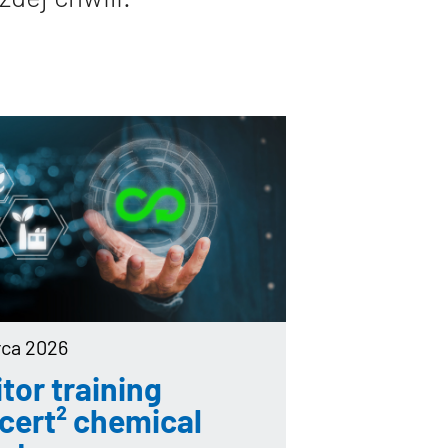
rca 2026
tor training
cert² chemical