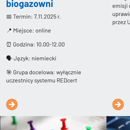
biogazowni
emisji
uprawi
📅 Termin: 7.11.2025 r.
przez 
📍 Miejsce: online
⏰ Godzina: 10.00-12.00
🗣️ Język: niemiecki
🎯 Grupa docelowa: wyłącznie
uczestnicy systemu REDcert