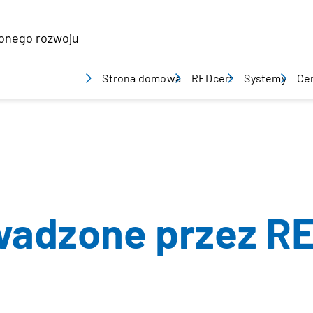
żonego rozwoju
Strona domowa
REDcert
Systemy
Cer
O nas
REDcert-EU
Cer
Czym się zajmujemy
REDcert²Che
Do
Systemy REDcert
Food/Feed
Do
integralność systemu
Ni
adzone przez RED
Waspólnicy
Organy
Zespól
Praca