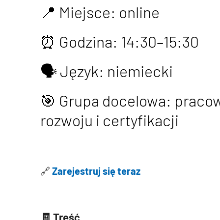
📍 Miejsce: online
⏰ Godzina: 14:30–15:30
🗣️ Język: niemiecki
🎯 Grupa docelowa: pracow
rozwoju i certyfikacji
🔗
Zarejestruj się teraz
🧾
Treść