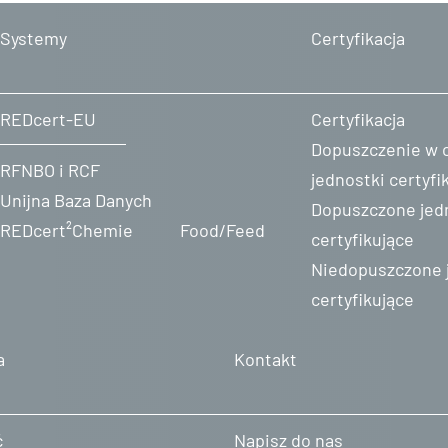
Systemy
Certyfikacja
REDcert-EU
Certyfikacja
Dopuszczenie w 
RFNBO i RCF
jednostki certyfi
Unijna Baza Danych
Dopuszczone jed
REDcert²Chemie
Food/Feed
certyfikujące
Niedopuszczone 
certyfikujące
a
Kontakt
ć
Napisz do nas