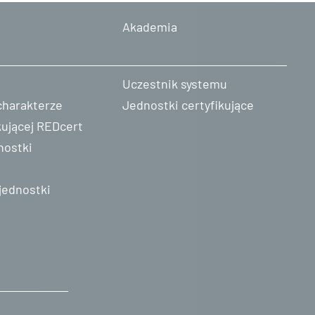
Akademia
Uczestnik systemu
charakterze
Jednostki certyfikujące
kującej REDcert
nostki
jednostki