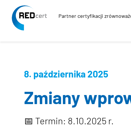
Partner certyfikacji zrównowa
Skip to main content
Skip to page footer
8. października 2025
Zmiany wprow
📅 Termin: 8.10.2025 r.