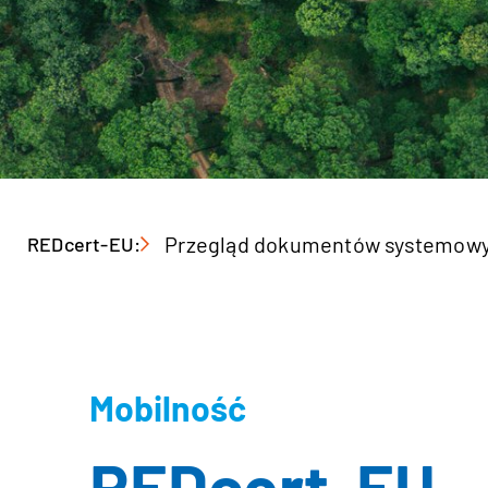
Przegląd dokumentów systemow
REDcert-EU:
Mobilność
REDcert-EU