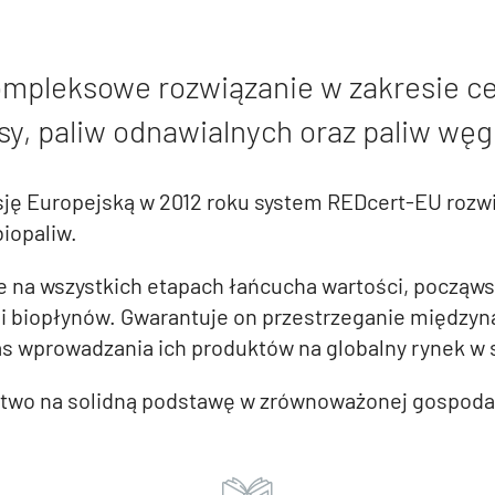
mpleksowe rozwiązanie w zakresie ce
, paliw odnawialnych oraz paliw węgl
ę Europejską w 2012 roku system REDcert-EU rozwin
biopaliw.
na wszystkich etapach łańcucha wartości, począwsz
iw i biopłynów. Gwarantuje on przestrzeganie międ
as wprowadzania ich produktów na globalny rynek w
stwo na solidną podstawę w zrównoważonej gospoda