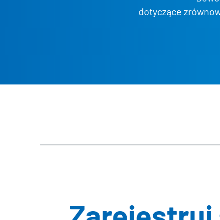
dotyczące zrównow
RFNBO i RCF
Oświadczenie własne dla punkt
Oświadczenie własne dla punkt
* Wyłącznie aktualne wersje dokum
REDcert-EU. Niemiecka wersja doku
Zarejestruj 