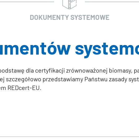
DOKUMENTY SYSTEMOWE
kumentów system
odstawę dla certyfikacji zrównoważonej biomasy, pa
towej szczegółowo przedstawiamy Państwu zasady sy
tem REDcert-EU.