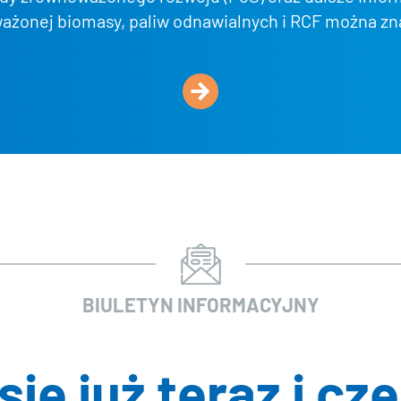
ażonej biomasy, paliw odnawialnych i RCF można zn
u pochodzenia dwutlenku węgla (CO2)
*
u pochodzenia gazów odlotowych i strumieni odpadó
entów w języku angielskim stanowią prawnie wiążąc
mentów systemu jest wersją tylko do odczytu.
BIULETYN INFORMACYJNY
się już teraz i cz