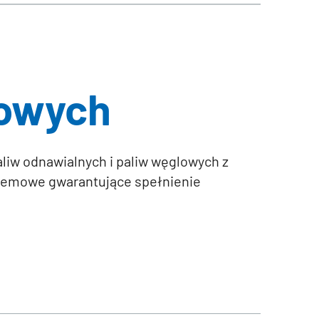
owych
liw odnawialnych i paliw węglowych z
stemowe gwarantujące spełnienie