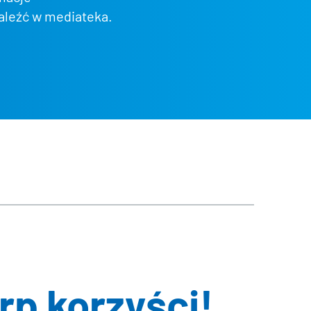
aleźć w mediateka.
w płynnych lub stałych
*
ą podstawę certyfikacji w ramach systemu
erp korzyści!