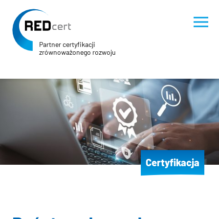
Partner certyfikacji
zrównoważonego rozwoju
Skip to main content
Skip to page footer
Certyfikacja