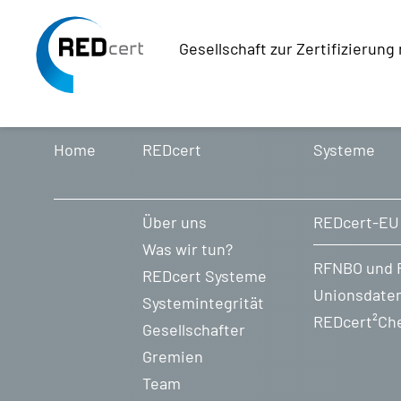
Gesellschaft zur Zertifizierun
Skip to main content
Skip to page footer
Home
REDcert
Systeme
Über uns
REDcert-EU
Was wir tun?
RFNBO und 
REDcert Systeme
Unionsdate
Systemintegrität
REDcert²Ch
Gesellschafter
Gremien
Team