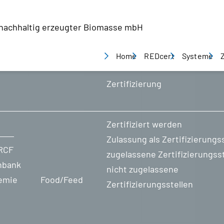
g nachhaltig erzeugter Biomasse mbH
Home
REDcert
Systeme
Zertifizierung
Über uns
REDcert-E
Was wir tun?
REDcert²C
REDcert Systeme
Food/Feed
Zertifiziert werden
Systemintegrität
Zulassung als Zertifizierungss
RCF
zugelassene Zertifizierungsst
Gesellschafter
nbank
nicht zugelassene
Gremien
emie
Food/Feed
Zertifizierungsstellen
Team
Jobs