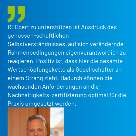
REDcert zu unterstützen ist Ausdruck des
Di
genossen-schaftlichen
Ro
Selbstverständnisses, auf sich verändernde
fü
Rahmenbedingungen eigenverantwortlich zu
Mo
reagieren. Positiv ist, dass hier die gesamte
na
Wertschöpfungskette als Gesellschafter an
di
einem Strang zieht. Dadurch können die
Ze
wachsenden Anforderungen an die
Ze
Nachhaltigkeits-zertifizierung optimal für die
Praxis umgesetzt werden.