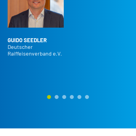
CH
Ha
en
GUIDO SEEDLER
Wi
Deutscher
Fu
Raiffeisenverband e.V.