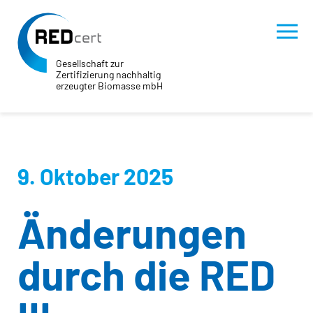
Gesellschaft zur
Zertifizierung nachhaltig
erzeugter Biomasse mbH
Skip to main content
Skip to page footer
9. Oktober 2025
Änderungen
durch die RED