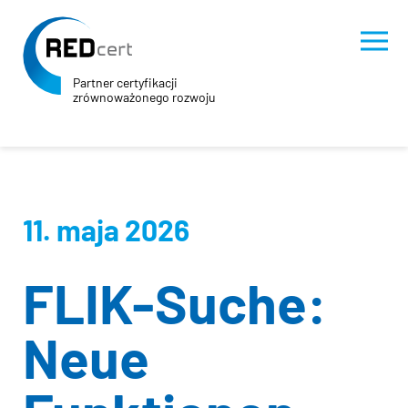
Partner certyfikacji
zrównoważonego rozwoju
Skip to main content
Skip to page footer
11. maja 2026
FLIK-Suche:
Neue